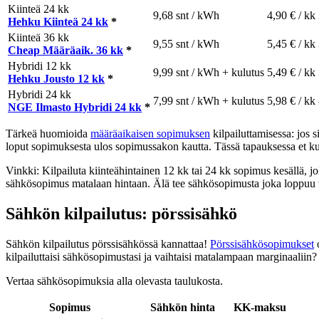
Kiinteä 24 kk
9,68 snt / kWh
4,90 € / kk
Hehku Kiinteä 24 kk
*
Kiinteä 36 kk
9,55 snt / kWh
5,45 € / kk
Cheap Määräaik. 36 kk
*
Hybridi 12 kk
9,99 snt / kWh + kulutus
5,49 € / kk
Hehku Jousto 12 kk
*
Hybridi 24 kk
7,99 snt / kWh + kulutus
5,98 € / kk
NGE Ilmasto Hybridi 24 kk
*
Tärkeä huomioida
määräaikaisen sopimuksen
kilpailuttamisessa: jos 
loput sopimuksesta ulos sopimussakon kautta. Tässä tapauksessa et kui
Vinkki: Kilpailuta kiinteähintainen 12 kk tai 24 kk sopimus kesällä, j
sähkösopimus matalaan hintaan. Älä tee sähkösopimusta joka loppuu ta
Sähkön kilpailutus: pörssisähkö
Sähkön kilpailutus pörssisähkössä kannattaa!
Pörssisähkösopimukset
o
kilpailuttaisi sähkösopimustasi ja vaihtaisi matalampaan marginaaliin?
Vertaa sähkösopimuksia alla olevasta taulukosta.
Sopimus
Sähkön hinta
KK-maksu