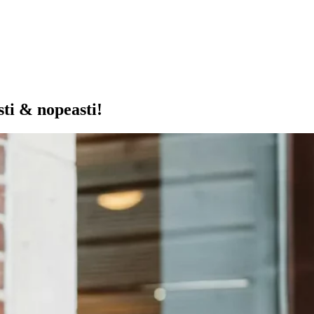
sti & nopeasti!