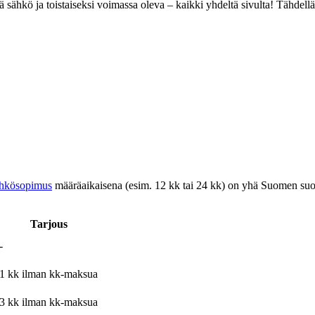
 sähkö ja toistaiseksi voimassa oleva – kaikki yhdeltä sivulta! Tähdellä 
ähkösopimus
määräaikaisena (esim. 12 kk tai 24 kk) on yhä Suomen suos
Tarjous
-
1 kk ilman kk-maksua
3 kk ilman kk-maksua