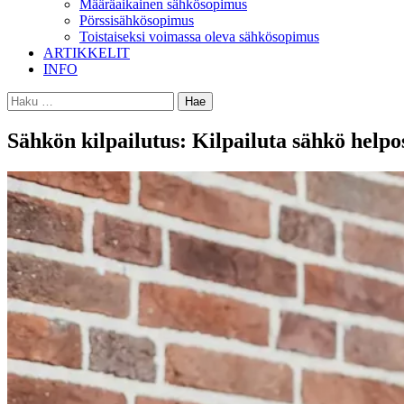
Määräaikainen sähkösopimus
Pörssisähkösopimus
Toistaiseksi voimassa oleva sähkösopimus
ARTIKKELIT
INFO
Haku:
Sähkön kilpailutus: Kilpailuta sähkö helpo