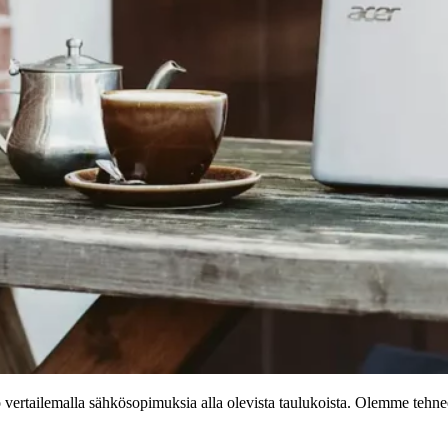
kö vertailemalla sähkösopimuksia alla olevista taulukoista. Olemme tehn