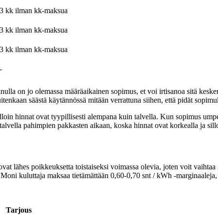
3 kk ilman kk-maksua
3 kk ilman kk-maksua
3 kk ilman kk-maksua
-
sinulla on jo olemassa määräaikainen sopimus, et voi irtisanoa sitä kes
tenkaan säästä käytännössä mitään verrattuna siihen, että pidät sopimu
olloin hinnat ovat tyypillisesti alempana kuin talvella. Kun sopimus ump
lvella pahimpien pakkasten aikaan, koska hinnat ovat korkealla ja sill
vat lähes poikkeuksetta toistaiseksi voimassa olevia, joten voit vaihta
 Moni kuluttaja maksaa tietämättään 0,60-0,70 snt / kWh -marginaaleja, 
Tarjous