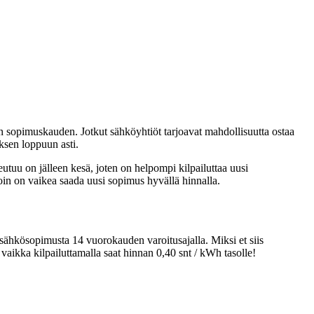
ken sopimuskauden. Jotkut sähköyhtiöt tarjoavat mahdollisuutta ostaa
ksen loppuun asti.
eutuu on jälleen kesä, joten on helpompi kilpailuttaa uusi
oin on vaikea saada uusi sopimus hyvällä hinnalla.
a sähkösopimusta 14 vuorokauden varoitusajalla. Miksi et siis
vaikka kilpailuttamalla saat hinnan 0,40 snt / kWh tasolle!