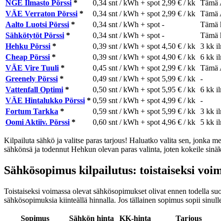
NGE Ilmasto Pörssi
*
0,34 snt / kWh + spot
2,99 € / kk
Tämä 
VÄE Verraton Pörssi
*
0,34 snt / kWh + spot
2,99 € / kk
Tämä 
Aalto Luotsi Pörssi
*
0,34 snt / kWh + spot
-
Tämä h
Sähkötytöt Pörssi
*
0,34 snt / kWh + spot
-
Tämä h
Hehku Pörssi
*
0,39 snt / kWh + spot
4,50 € / kk
3 kk i
Cheap Pörssi
*
0,39 snt / kWh + spot
4,90 € / kk
6 kk i
VÄE Vire Tuuli
*
0,45 snt / kWh + spot
2,99 € / kk
Tämä 
Greenely Pörssi
*
0,49 snt / kWh + spot
5,99 € / kk
-
Vattenfall Optimi
*
0,50 snt / kWh + spot
5,95 € / kk
6 kk i
VÄE Hintalukko Pörssi
*
0,59 snt / kWh + spot
4,99 € / kk
-
Fortum Tarkka
*
0,59 snt / kWh + spot
5,99 € / kk
3 kk i
Oomi Aktiiv. Pörssi
*
0,60 snt / kWh + spot
4,96 € / kk
5 kk i
Kilpailuta sähkö ja valitse paras tarjous! Haluatko valita sen, jonk
sähkönsä ja todennut Hehkun olevan paras valinta, joten kokeile sinäk
Sähkösopimus kilpailutus: toistaiseksi voi
Toistaiseksi voimassa olevat sähkösopimukset olivat ennen todella suo
sähkösopimuksia kiinteällä hinnalla. Jos tällainen sopimus sopii sinulle,
Sopimus
Sähkön hinta
KK-hinta
Tarjous