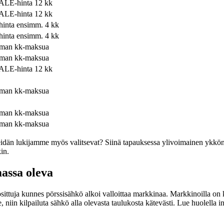
ALE-hinta 12 kk
ALE-hinta 12 kk
inta ensimm. 4 kk
inta ensimm. 4 kk
lman kk-maksua
lman kk-maksua
ALE-hinta 12 kk
lman kk-maksua
lman kk-maksua
lman kk-maksua
a meidän lukijamme myös valitsevat? Siinä tapauksessa ylivoimainen yk
in.
massa oleva
sittuja kunnes pörssisähkö alkoi valloittaa markkinaa. Markkinoilla on 
 niin kilpailuta sähkö alla olevasta taulukosta kätevästi. Lue huolella in