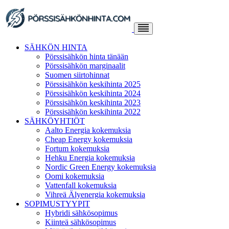
Skip
to
content
SÄHKÖN HINTA
Pörssisähkön hinta tänään
Pörssisähkön marginaalit
Suomen siirtohinnat
Pörssisähkön keskihinta 2025
Pörssisähkön keskihinta 2024
Pörssisähkön keskihinta 2023
Pörssisähkön keskihinta 2022
SÄHKÖYHTIÖT
Aalto Energia kokemuksia
Cheap Energy kokemuksia
Fortum kokemuksia
Hehku Energia kokemuksia
Nordic Green Energy kokemuksia
Oomi kokemuksia
Vattenfall kokemuksia
Vihreä Älyenergia kokemuksia
SOPIMUSTYYPIT
Hybridi sähkösopimus
Kiinteä sähkösopimus