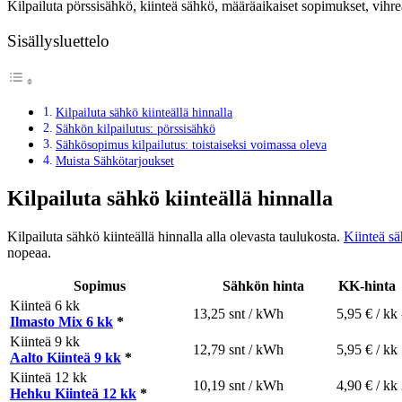
Kilpailuta pörssisähkö, kiinteä sähkö, määräaikaiset sopimukset, vihreä
Sisällysluettelo
Kilpailuta sähkö kiinteällä hinnalla
Sähkön kilpailutus: pörssisähkö
Sähkösopimus kilpailutus: toistaiseksi voimassa oleva
Muista Sähkötarjoukset
Kilpailuta sähkö kiinteällä hinnalla
Kilpailuta sähkö kiinteällä hinnalla alla olevasta taulukosta.
Kiinteä s
nopeaa.
Sopimus
Sähkön hinta
KK-hinta
Kiinteä 6 kk
13,25 snt / kWh
5,95 € / kk
Ilmasto Mix 6 kk
*
Kiinteä 9 kk
12,79 snt / kWh
5,95 € / kk
Aalto Kiinteä 9 kk
*
Kiinteä 12 kk
10,19 snt / kWh
4,90 € / kk
Hehku Kiinteä 12 kk
*