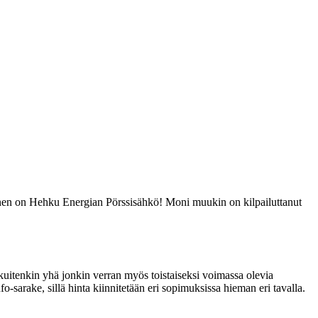
könen on Hehku Energian Pörssisähkö! Moni muukin on kilpailuttanut
kuitenkin yhä jonkin verran myös toistaiseksi voimassa olevia
fo-sarake, sillä hinta kiinnitetään eri sopimuksissa hieman eri tavalla.