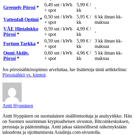
0,49 snt / kWh
5,99 € /
Greenely Pörssi
*
-
+ spot
kk
0,50 snt / kWh
5,95 € /
6 kk ilman kk-
Vattenfall Optimi
*
+ spot
kk
maksua
VÄE Hintalukko
0,59 snt / kWh
4,99 € /
-
Pörssi
*
+ spot
kk
0,59 snt / kWh
5,99 € /
3 kk ilman kk-
Fortum Tarkka
*
+ spot
kk
maksua
Oomi Aktiiv.
0,60 snt / kWh
4,96 € /
5 kk ilman kk-
Pörssi
*
+ spot
kk
maksua
Jos pörssisähkösopimus arveluttaa, lue lisätietoja tästä artikkelista:
Pörssisähkö vs. kiinteä
.
Antti Hyppänen
Antti Hyppänen on suomalainen sisällöntuottaja ja analyytikko. Hän
on Suomen suurimman kryptoaiheisen sivuston, Bitcoinkeskuksen,
perustaja ja päätoimittaja. Antti jakaa säännöllisesti näkemyksiään
taloudesta ja sijoittamisesta Asialinja.com-sivustolla.