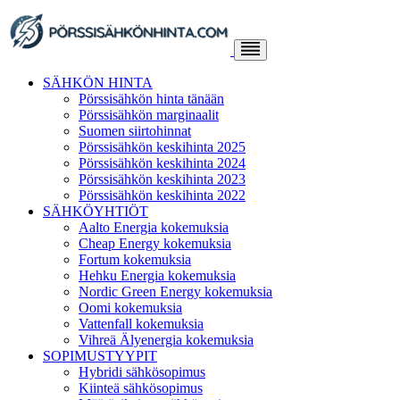
Skip
to
content
SÄHKÖN HINTA
Pörssisähkön hinta tänään
Pörssisähkön marginaalit
Suomen siirtohinnat
Pörssisähkön keskihinta 2025
Pörssisähkön keskihinta 2024
Pörssisähkön keskihinta 2023
Pörssisähkön keskihinta 2022
SÄHKÖYHTIÖT
Aalto Energia kokemuksia
Cheap Energy kokemuksia
Fortum kokemuksia
Hehku Energia kokemuksia
Nordic Green Energy kokemuksia
Oomi kokemuksia
Vattenfall kokemuksia
Vihreä Älyenergia kokemuksia
SOPIMUSTYYPIT
Hybridi sähkösopimus
Kiinteä sähkösopimus