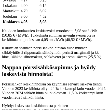
Syyskuu
4,17
5,23
Lokakuu
4,90
6,15
Marraskuu
4,79
6,02
Joulukuu
3,60
4,52
Keskiarvo
4,05
5,08
Kaikkien kuukausien keskiarvoksi muodostuu 5,08 snt / kWh
(50,85 € / MWh). Tukkuhinta eli ilman arvonlisäveroa oleva
keskihinta on puolestaan 4,05 snt / kWh (40,52 € / MWh).
Kuluttajan saamaan pörssisähkön hintaan tulee mukaan
sähköyhtiöstä riippumatta sähköyhtiön perimä marginaali ja kk-
hinta, sähkön siirtomaksut, sähköverot ja arvonlisävero (25,5 %).
Nappaa pörssisähkösopimus ja hyödy
laskevista hinnoista!
Pörssisähkön keskihinnoissa on käynnissä selvästi laskeva trendi.
Vuoden 2023 keskihinta oli yli 24 % korkeampi kuin vuoden 2024.
Vuoden 2024 sähkön hinta oli puolestaan 11,5 % korkeampi kuin
vuoden 2025 sähkön hinta.
Hyödyt laskevista keskihinnoista parhaiten