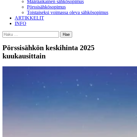
Määräaikainen sähkösopimus
Pörssisähkösopimus
Toistaiseksi voimassa oleva sähkösopimus
ARTIKKELIT
INFO
Haku:
Pörssisähkön keskihinta 2025
kuukausittain