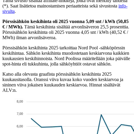
Tämä sivusto sisältää affiliate-linkkejä, jotka ovat merkitty tähdellä
(*). Saat lisätietoa mainostamisen periaatteista sekä sivustosta
info-
sivulta
.
Pörssisähkön keskihinta oli 2025 vuonna 5,09 snt / kWh (50,85
€ / MWh).
Tämä keskihinta sisältää arvonlisäveron 25,5 prosenttia.
Pörssisähkön keskihinta oli 2025 vuonna 4,05 snt / kWh (40,52 € /
MWh) ilman arvonlisäveroa.
Pörssisähkön keskihinta 2025 tarkoittaa Nord Pool -sähköpörssin
keskihintaa. Sähkön keskihinta muodostetaan keskiarvona kaikkien
kuukausien keskihinnoista. Nord Poolissa määritellään joka päivälle
spot-hinta eli tukkuhinta, jolla sähköyhtiöt ostavat sähkön.
Katso alla olevasta graafista pörssisähkön keskihinta 2025
kuukausitasolla. Oranssi viiva kuvaa koko vuoden keskiarvoa ja
sininen viiva jokaisen kuukauden keskiarvoa. Hinnat sisältävät
ALV:n.