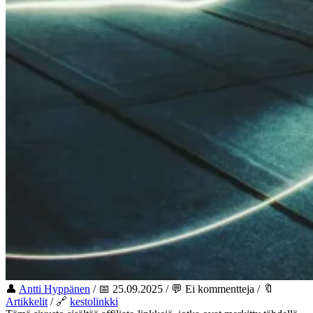
👤
Antti Hyppänen
/ 📅 25.09.2025 / 💬 Ei kommentteja / 🔖
Artikkelit
/ 🔗
kestolinkki