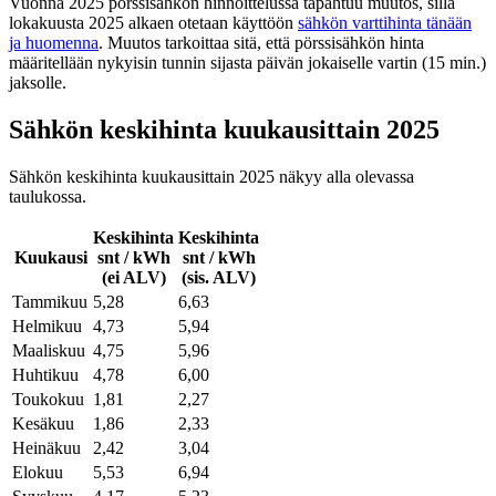
Vuonna 2025 pörssisähkön hinnoittelussa tapahtuu muutos, sillä
lokakuusta 2025 alkaen otetaan käyttöön
sähkön varttihinta tänään
ja huomenna
. Muutos tarkoittaa sitä, että pörssisähkön hinta
määritellään nykyisin tunnin sijasta päivän jokaiselle vartin (15 min.)
jaksolle.
Sähkön keskihinta kuukausittain 2025
Sähkön keskihinta kuukausittain 2025 näkyy alla olevassa
taulukossa.
Keskihinta
Keskihinta
Kuukausi
snt / kWh
snt / kWh
(ei ALV)
(sis. ALV)
Tammikuu
5,28
6,63
Helmikuu
4,73
5,94
Maaliskuu
4,75
5,96
Huhtikuu
4,78
6,00
Toukokuu
1,81
2,27
Kesäkuu
1,86
2,33
Heinäkuu
2,42
3,04
Elokuu
5,53
6,94