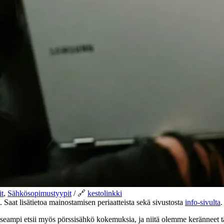
it
,
Sähkösopimustyypit
/ 🔗
kestolinkki
). Saat lisätietoa mainostamisen periaatteista sekä sivustosta
info-sivulta
.
ampi etsii myös pörssisähkö kokemuksia, ja niitä olemme keränneet t