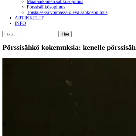
Määräaikainen sähkösopimus
Pörssisähkösopimus
Toistaiseksi voimassa oleva sähkösopimus
ARTIKKELIT
INFO
Haku:
Pörssisähkö kokemuksia: kenelle pörssisäh