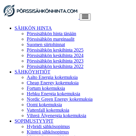
Skip
to
content
SÄHKÖN HINTA
Pörssisähkön hinta tänään
Pörssisähkön marginaalit
Suomen siirtohinnat
Pörssisähkön keskihinta 2025
Pörssisähkön keskihinta 2024
Pörssisähkön keskihinta 2023
Pörssisähkön keskihinta 2022
SÄHKÖYHTIÖT
Aalto Energia kokemuksia
Cheap Energy kokemuksia
Fortum kokemuksia
Hehku Energia kokemuksia
Nordic Green Energy kokemuksia
Oomi kokemuksia
Vattenfall kokemuksia
Vihreä Älyenergia kokemuksia
SOPIMUSTYYPIT
Hybridi sähkösopimus
Kiinteä sähkösopimus