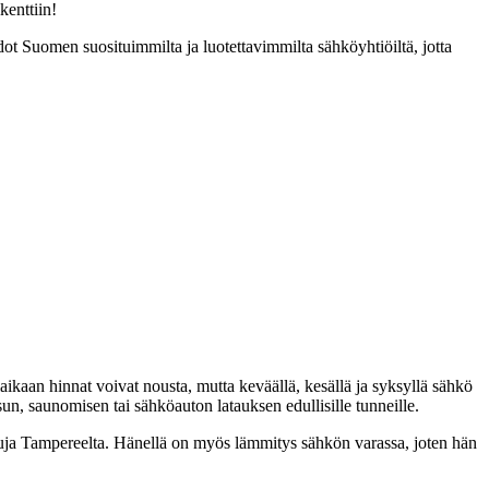
kenttiin!
ot Suomen suosituimmilta ja luotettavimmilta sähköyhtiöiltä, jotta
aikaan hinnat voivat nousta, mutta keväällä, kesällä ja syksyllä sähkö
sun, saunomisen tai sähköauton latauksen edullisille tunneille.
loasuja Tampereelta. Hänellä on myös lämmitys sähkön varassa, joten hän