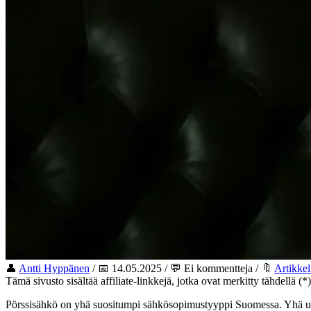
👤
Antti Hyppänen
/ 📅 14.05.2025 / 💬 Ei kommentteja / 🔖
Artikkel
Tämä sivusto sisältää affiliate-linkkejä, jotka ovat merkitty tähdellä (*
Pörssisähkö on yhä suositumpi sähkösopimustyyppi Suomessa. Yhä use