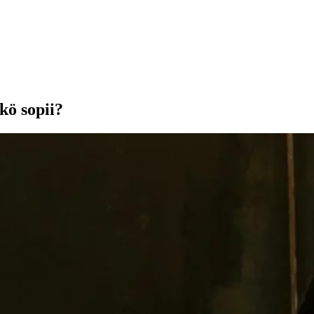
kö sopii?