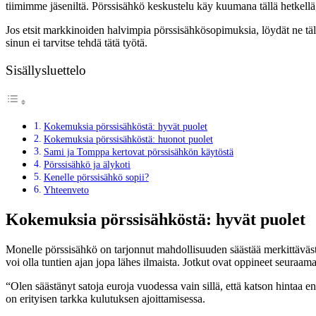
tiimimme jäseniltä. Pörssisähkö keskustelu käy kuumana tällä hetkellä,
Jos etsit markkinoiden halvimpia pörssisähkösopimuksia, löydät ne täl
sinun ei tarvitse tehdä tätä työtä.
Sisällysluettelo
Kokemuksia pörssisähköstä: hyvät puolet
Kokemuksia pörssisähköstä: huonot puolet
Sami ja Tomppa kertovat pörssisähkön käytöstä
Pörssisähkö ja älykoti
Kenelle pörssisähkö sopii?
Yhteenveto
Kokemuksia pörssisähköstä: hyvät puolet
Monelle pörssisähkö on tarjonnut mahdollisuuden säästää merkittävästi 
voi olla tuntien ajan jopa lähes ilmaista. Jotkut ovat oppineet seuraam
“Olen säästänyt satoja euroja vuodessa vain sillä, että katson hintaa e
on erityisen tarkka kulutuksen ajoittamisessa.