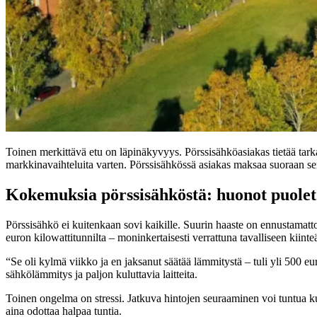
Toinen merkittävä etu on läpinäkyvyys. Pörssisähköasiakas tietää tark
markkinavaihteluita varten. Pörssisähkössä asiakas maksaa suoraan sen
Kokemuksia pörssisähköstä: huonot puolet
Pörssisähkö ei kuitenkaan sovi kaikille. Suurin haaste on ennustamat
euron kilowattitunnilta – moninkertaisesti verrattuna tavalliseen kiint
“Se oli kylmä viikko ja en jaksanut säätää lämmitystä – tuli yli 500 
sähkölämmitys ja paljon kuluttavia laitteita.
Toinen ongelma on stressi. Jatkuva hintojen seuraaminen voi tuntua k
aina odottaa halpaa tuntia.