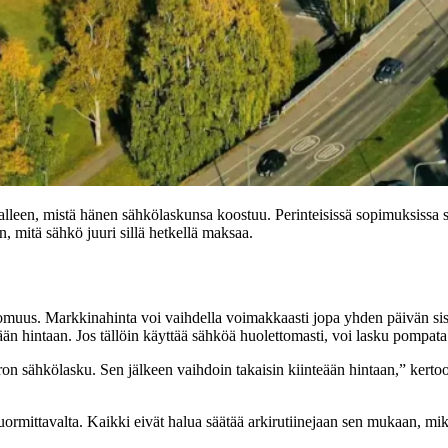
alleen, mistä hänen sähkölaskunsa koostuu. Perinteisissä sopimuksissa sä
, mitä sähkö juuri sillä hetkellä maksaa.
tomuus. Markkinahinta voi vaihdella voimakkaasti jopa yhden päivän sis
eään hintaan. Jos tällöin käyttää sähköä huolettomasti, voi lasku pompata
euron sähkölasku. Sen jälkeen vaihdoin takaisin kiinteään hintaan,” ker
uormittavalta. Kaikki eivät halua säätää arkirutiinejaan sen mukaan, mi