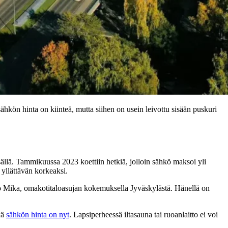
hkön hinta on kiinteä, mutta siihen on usein leivottu sisään puskuri
ällä. Tammikuussa 2023 koettiin hetkiä, jolloin sähkö maksoi yli
 yllättävän korkeaksi.
too Mika, omakotitaloasujan kokemuksella Jyväskylästä. Hänellä on
kä
sähkön hinta on nyt
. Lapsiperheessä iltasauna tai ruoanlaitto ei voi