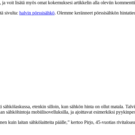
 ja voit lisätä myös omat kokemuksesi artikkelin alla oleviin kommentti
tä sivulta:
halvin pörssisähkö
. Olemme keränneet pörssisähkön hintatied
sähkölaskussa, etenkin silloin, kun sähkön hinta on ollut matala. Talvi
aan sähköhintoja mobiilisovelluksilla, ja ajoittavat esimerkiksi pyykinpe
nnen kuin laitan sähkölaitteita päälle,” kertoo Pirjo, 45-vuotias rivita